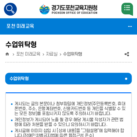
검
색
활
포천 미래교육
성
화
수업위탁형
홈
공
포천 미래교육
자료실
수업위탁형
유
(상
수업위탁형
태
:
게시되는 글의 본문이나 첨부파일에
개인정보(주민등록번호, 휴대
축
폰번호, 주소, 은행계좌번호, 신용카드번호 등 개인을 식별할 수 있
는 모든 정보)를 포함시키지 않도록 주의
하시기 바랍니다.
소)
개인정보가 게시되어 노출 될 경우 해당 게시물 작성자가 관련 법
령에 따라 처분
을 받을 수 있으니 유의하시기 바랍니다.
게시글에 이미지 삽입 시 [상세 내용]을 “그림설명”에 입력해야 합
니다.
(장애인차별금지법에 따른 웹접근성 준수)