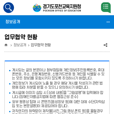
검
색
활
정보공개
성
화
업무협약 현황
홈
공
정보공개
업무협약 현황
유
(상
게시되는 글의 본문이나 첨부파일에
개인정보(주민등록번호, 휴대
태
폰번호, 주소, 은행계좌번호, 신용카드번호 등 개인을 식별할 수 있
는 모든 정보)를 포함시키지 않도록 주의
하시기 바랍니다.
:
개인정보가 게시되어 노출 될 경우 해당 게시물 작성자가 관련 법
령에 따라 처분
을 받을 수 있으니 유의하시기 바랍니다.
축
게시글에 이미지 삽입 시 [상세 내용]을 “그림설명”에 입력해야 합
소)
니다.
(장애인차별금지법에 따른 웹접근성 준수)
외부 동영상 탑재 시 콘텐츠(음성정보 등)에 대한 대체 수단(자막삽
입 또는 본문설명)이 제공되어야 합니다.
저작권자의 허락없이 제작물(사진,그림,영상,폰트 등)을 올릴경우