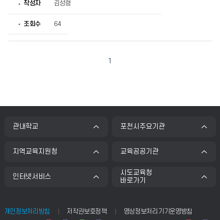
작성자
김성령
제
목,
작
조회수
64
성
자,
등
록
일,
1
조
회
수
정
보
를
확
인
관내학교
포천시주요기관
할
수
있
지역교육지원청
교육공공기관
습
니
다.
시도교육청
인터넷서비스
바로가기
개인정보처리방침
저작권보호정책
영상정보처리기기운영방침