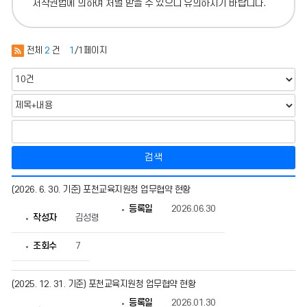
저작권법에 의하여 처벌 받을 수 있으니 유의하시기 바랍니다.
전체
2
건
1
/1페이지
검색
업
(2026. 6. 30. 기준) 포천교육지원청 업무협약 현황
무
협
등록일
2026.06.30
약
작성자
김성령
현
황
조회수
7
의
게
시
물
(2025. 12. 31. 기준) 포천교육지원청 업무협약 현황
번
호,
등록일
2026.01.30