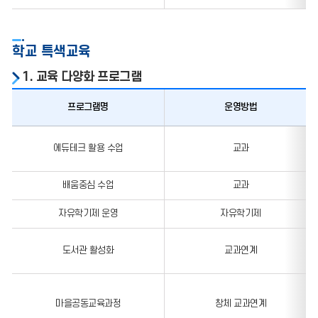
학교 특색교육
1. 교육 다양화 프로그램
프로그램명
운영방법
교육
다양화
에듀테크 활용 수업
교과
프로그램
배움중심 수업
교과
자유학기제 운영
자유학기제
도서관 활성화
교과연계
마을공동교육과정
창체 교과연계