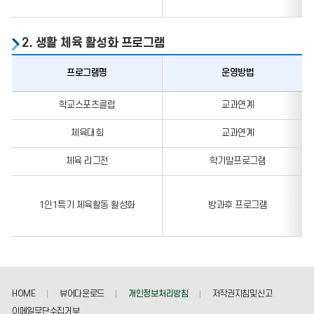
2. 생활 체육 활성화 프로그램
프로그램명
운영방법
생활
학교스포츠클럽
교과연계
체육
활성화
체육대회
교과연계
프로그램
체육 리그전
학기말프로그램
1인1특기 체육활동 활성화
방과후 프로그램
HOME
뷰어다운로드
개인정보처리방침
저작권지침및신고
이메일무단수집거부