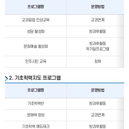
프로그램명
운영방법
인성교육
교과융합 인성교육
교과연계
프로그램
상담 활성화
방과후활동
방과후활동
문화예술 활성화
학기말프로그램
민주시민 교육
창체
2. 기초학력지도 프로그램
프로그램명
운영방법
기초학력지도
기초학력반
방과후활동
프로그램
문해력 향상
교과연계
기초학력 에듀테크
방과후활동