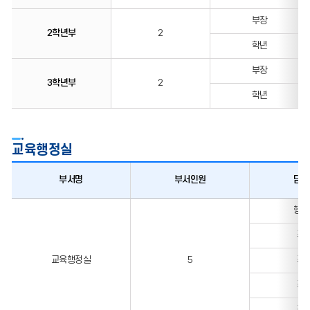
부장
2학년부
2
학년
부장
3학년부
2
학년
교육행정실
부서명
부서인원
담당
교육행정실
행정
주
교육행정실
5
주
주