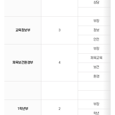
상담
부장
교육정보부
3
정보
안전
부장
체육교육
체육보건환경부
4
보건
환경
부장
1학년부
2
학년