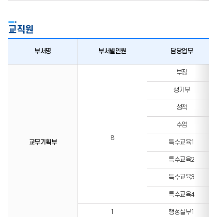
교직원
부서명
부서별인원
담당업무
교직원
부장
생기부
성적
수업
8
교무기획부
특수교육1
특수교육2
특수교육3
특수교육4
1
행정실무1