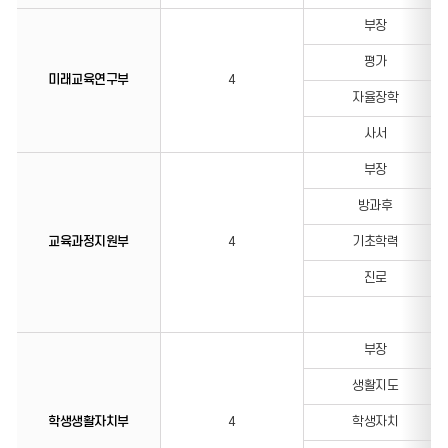
부장
평가
미래교육연구부
4
자율장학
사서
부장
방과후
교육과정지원부
4
기초학력
진로
부장
생활지도
학생생활자치부
4
학생자치