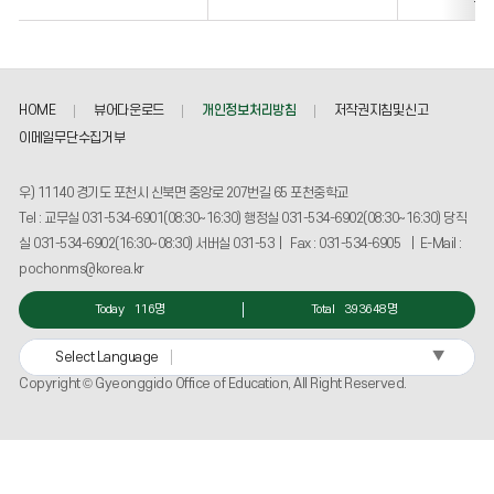
주
HOME
뷰어다운로드
개인정보처리방침
저작권지침및신고
이메일무단수집거부
우) 11140 경기도 포천시 신북면 중앙로 207번길 65 포천중학교
Tel : 교무실 031-534-6901(08:30~16:30) 행정실 031-534-6902(08:30~16:30) 당직
실 031-534-6902(16:30~08:30) 서버실 031-53 | Fax : 031-534-6905 | E-Mail :
pochonms@korea.kr
Today
116명
Total
393648명
▼
Select Language
Copyright © Gyeonggido Office of Education, All Right Reserved.