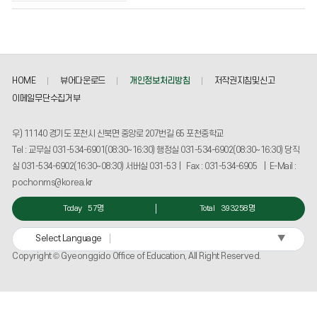
게
시
물
번
호,
HOME
뷰어다운로드
개인정보처리방침
저작권지침및신고
제
목,
이메일무단수집거부
작
성
우) 11140 경기도 포천시 신북면 중앙로 207번길 65 포천중학교
자,
Tel : 교무실 031-534-6901(08:30~16:30) 행정실 031-534-6902(08:30~16:30) 당직
등
실 031-534-6902(16:30~08:30) 서버실 031-53 | Fax : 031-534-6905 | E-Mail :
록
일,
pochonms@korea.kr
조
회
Today
57명
Total
393258명
수
정
▼
Select Language
보
Copyright © Gyeonggido Office of Education, All Right Reserved.
를
확
인
할