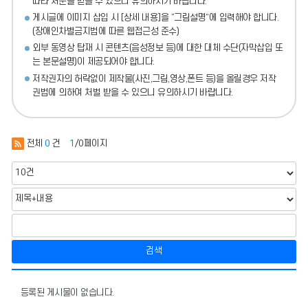
따라 처분
을 받을 수 있으니 유의하시기 바랍니다.
게시글에 이미지 삽입 시 [상세 내용]을 “그림설명”에 입력해야 합니다.
(장애인차별금지법에 따른 웹접근성 준수)
외부 동영상 탑재 시 콘텐츠(음성정보 등)에 대한 대체 수단(자막삽입 또
는 본문설명)이 제공되어야 합니다.
저작권자의 허락없이 제작물(사진,그림,영상,폰트 등)을 올릴경우 저작
권법에 의하여 처벌 받을 수 있으니 유의하시기 바랍니다.
전체
0
건
1
/0페이지
검색
정
보
등록된 게시물이 없습니다.
의