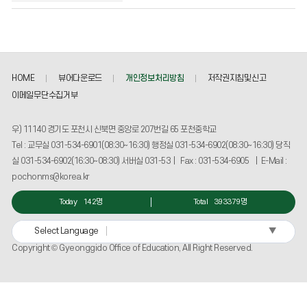
동
의
게
시
물
HOME
뷰어다운로드
개인정보처리방침
저작권지침및신고
번
호,
이메일무단수집거부
제
목,
우) 11140 경기도 포천시 신북면 중앙로 207번길 65 포천중학교
작
Tel : 교무실 031-534-6901(08:30~16:30) 행정실 031-534-6902(08:30~16:30) 당직
성
실 031-534-6902(16:30~08:30) 서버실 031-53 | Fax : 031-534-6905 | E-Mail :
자,
등
pochonms@korea.kr
록
일,
Today
142명
Total
393379명
조
회
▼
Select Language
수
Copyright © Gyeonggido Office of Education, All Right Reserved.
정
보
를
확