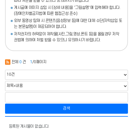
따라 처분
을 받을 수 있으니 유의하시기 바랍니다.
게시글에 이미지 삽입 시 [상세 내용]을 “그림설명”에 입력해야 합니다.
(장애인차별금지법에 따른 웹접근성 준수)
외부 동영상 탑재 시 콘텐츠(음성정보 등)에 대한 대체 수단(자막삽입 또
는 본문설명)이 제공되어야 합니다.
저작권자의 허락없이 제작물(사진,그림,영상,폰트 등)을 올릴경우 저작
권법에 의하여 처벌 받을 수 있으니 유의하시기 바랍니다.
전체
0
건
1
/0페이지
검색
진
로
등록된 게시물이 없습니다.
활