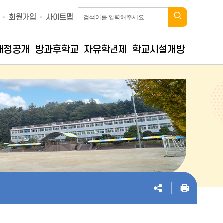
회원가입
사이트맵
재정공개
방과후학교
자유학년제
학교시설개방