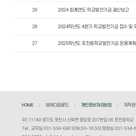
자,
29
2024 회계연도 학교발전기금 결산보고
등
록
28
2024학년도 4분기 학교발전기금 접수 및
일,
조
회
27
2025학년도 포천중학교발전기금 운용계획
수
정
보
를
확
인
할
수
HOME
뷰어다운로드
개인정보처리방침
저작권
있
습
우) 11140 경기도 포천시 신북면 중앙로 207번길 65 포천중학교
니
Tel : 교무실 031-534-6901(08:30~16:30) 행정실 031-534-6
다.