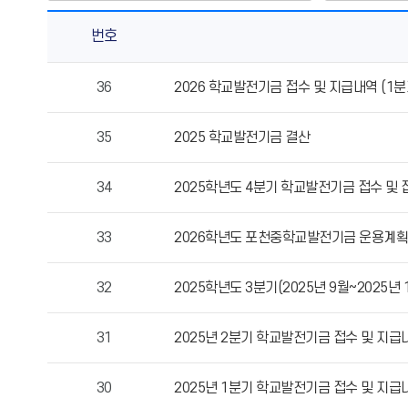
번호
학
36
2026 학교발전기금 접수 및 지급내역 (1분
교
발
35
2025 학교발전기금 결산
전
기
금
34
2025학년도 4분기 학교발전기금 접수 및 집행내역
의
게
33
2026학년도 포천중학교발전기금 운용계획
시
물
32
2025학년도 3분기(2025년 9월~2025
번
호,
제
31
2025년 2분기 학교발전기금 접수 및 지급내역
목,
작
30
2025년 1분기 학교발전기금 접수 및 지급내역
성