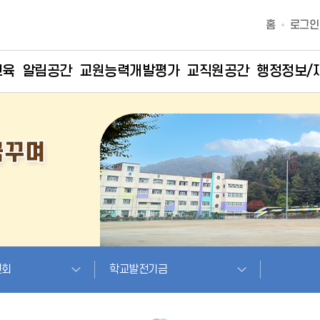
홈
로그인
교육
알림공간
교원능력개발평가
교직원공간
행정정보/
원회
학교발전기금