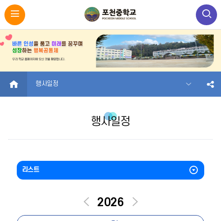
HOME
행사일정
행사일정
리스트
이
다
2026