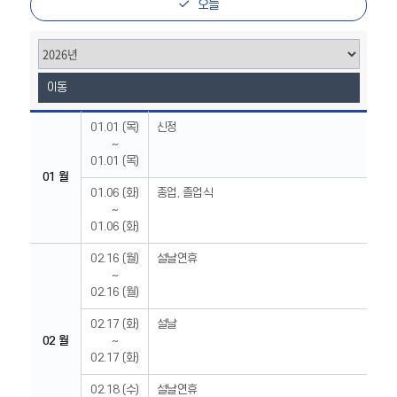
전
음
오늘
이동
년
간
01.01 (목)
신정
일
~
정
에
01.01 (목)
대
01 월
하
여
01.06 (화)
종업, 졸업식
월,
~
기
간,
01.06 (화)
일
정
내
02.16 (월)
설날연휴
용
을
~
제
02.16 (월)
공
하
는
02.17 (화)
설날
표
입
02 월
~
니
02.17 (화)
다.
02.18 (수)
설날연휴