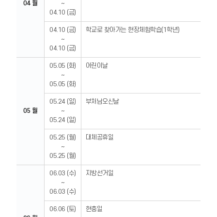
04 월
~
04.10 (금)
04.10 (금)
학교로 찾아가는 현장체험학습(1학년)
~
04.10 (금)
05.05 (화)
어린이날
~
05.05 (화)
05.24 (일)
부처님오신날
05 월
~
05.24 (일)
05.25 (월)
대체공휴일
~
05.25 (월)
06.03 (수)
지방선거일
~
06.03 (수)
06.06 (토)
현충일