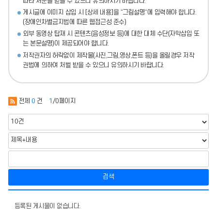
따라 처분
을 받을 수 있으니 유의하시기 바랍니다.
게시글에 이미지 삽입 시 [상세 내용]을 “그림설명”에 입력해야 합니다.
(장애인차별금지법에 따른 웹접근성 준수)
외부 동영상 탑재 시 콘텐츠(음성정보 등)에 대한 대체 수단(자막삽입 또
는 본문설명)이 제공되어야 합니다.
저작권자의 허락없이 제작물(사진,그림,영상,폰트 등)을 올릴경우 저작
권법에 의하여 처벌 받을 수 있으니 유의하시기 바랍니다.
전체
0
건
1
/0페이지
검색
창
의
등록된 게시물이 없습니다.
적