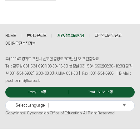
재
량
의
게
시
HOME
뷰어다운로드
개인정보처리방침
저작권지침및신고
물
번
이메일무단수집거부
호,
제
우) 11140 경기도 포천시 신북면 중앙로 207번길 65 포천중학교
목,
Tel : 교무실 031-534-6901(08:30~16:30) 행정실 031-534-6902(08:30~16:30) 당직
작
실 031-534-6902(16:30~08:30) 서버실 031-53 | Fax : 031-534-6905 | E-Mail :
성
자,
pochonms@korea.kr
등
록
Today
19명
Total
393515명
일,
조
▼
Select Language
회
Copyright © Gyeonggido Office of Education, All Right Reserved.
수
정
보
를