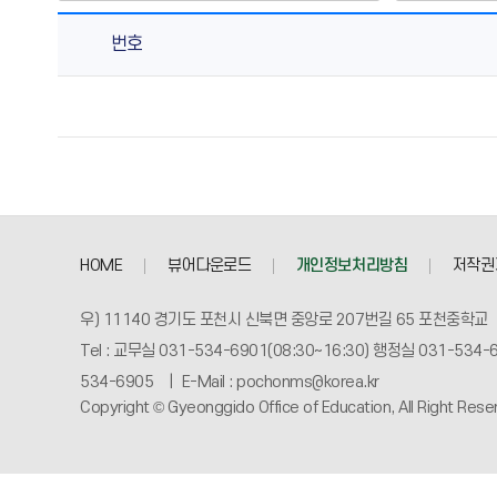
번호
한
라
반
의
게
시
물
HOME
뷰어다운로드
개인정보처리방침
저작권
번
호,
우) 11140 경기도 포천시 신북면 중앙로 207번길 65 포천중학교
제
Tel : 교무실 031-534-6901(08:30~16:30) 행정실 031-534-6
목,
작
534-6905 | E-Mail : pochonms@korea.kr
Copyright © Gyeonggido Office of Education, All Right Rese
성
자,
등
록