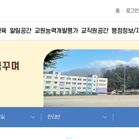
홈
로그인
교육
알림공간
교원능력개발평가
교직원공간
행정정보/
료실
한라반