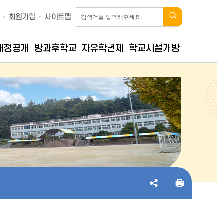
회원가입
사이트맵
재정공개
방과후학교
자유학년제
학교시설개방