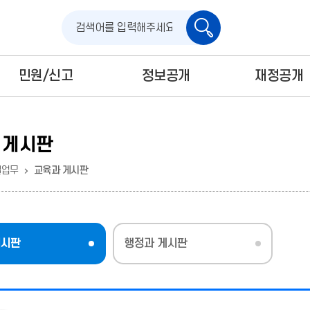
검
색
민원/신고
정보공개
재정공개
 게시판
별업무
교육과 게시판
게시판
행정과 게시판