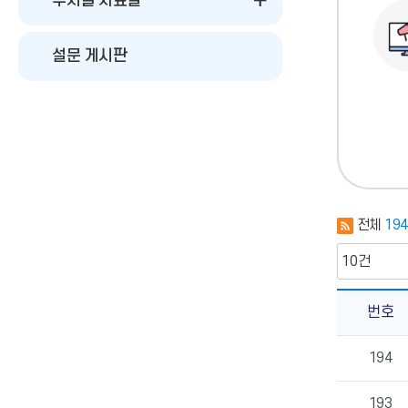
부서별 자료실
설문 게시판
전체
19
번호
교
194
육
과
게
193