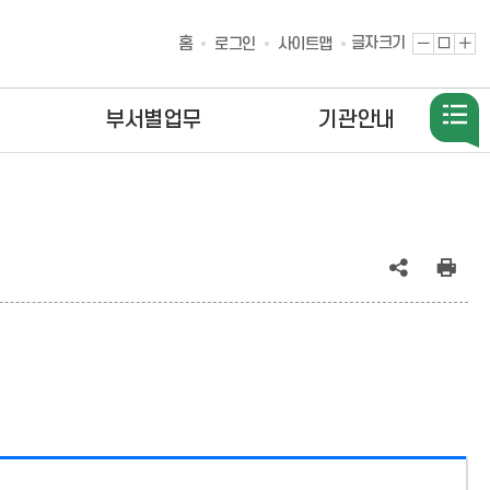
홈
글자크기
글
원
글
로그인
사이트맵
자
래
자
축
대
확
소
로
대
부서별업무
기관안내
공
인
유
쇄
(상
태
:
축