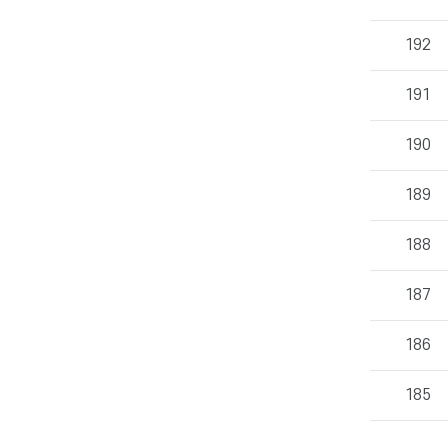
시
판
의
192
게
시
191
물
번
호,
190
제
목,
189
작
성
자,
188
등
록
일,
187
조
회
186
수
정
보
185
를
확
인