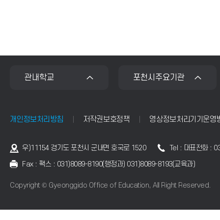
할
수
있
습
니
다.
관내학교
포천시주요기관
개인정보처리방침
저작권보호정책
영상정보처리기기운영
우)11154 경기도 포천시 군내면 호국로 1520
Tel : 대표전화 : 
Fax : 팩스 : 031)8089-8190(행정과) 031)8089-8193(교육과)
Copyright © Gyeonggido Office of Education, All Right Reserved.