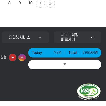
7
8
9
10
시도교육청
인터넷서비스
바로가기
Today
Total
743명
2368066명
지원청
Select Language
▼