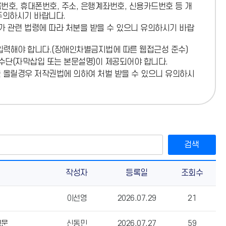
호, 휴대폰번호, 주소, 은행계좌번호, 신용카드번호 등 개
주의
하시기 바랍니다.
소)
가 관련 법령에 따라 처분
을 받을 수 있으니 유의하시기 바랍
입력해야 합니다.
(장애인차별금지법에 따른 웹접근성 준수)
 수단(자막삽입 또는 본문설명)이 제공되어야 합니다.
을 올릴경우 저작권법에 의하여 처벌 받을 수 있으니 유의하시
검색
작성자
등록일
조회수
이선영
2026.07.29
21
고문
신동민
2026.07.27
59