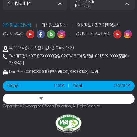
시도교육청
인터넷서비스
바로가기
개인정보처리방침
저작권보호정책
영상정보처리기기운영방침
경기도교육청
경기도포천교육지원청
우)11154 경기도 포천시 군내면 호국로 1520
Tel : 대표전화 : 031)539-0000(평일 09:00~18:00), 당직실 : 031)539-0009(평일야
간, 휴일) |
Fax : 팩스 : 031)8089-8190(행정과) 031)8089-8193(교육과)
Today
Total
2120명
2369611명
Select Language
▼
Copyright © Gyeonggido Office of Education, All Right Reserved.