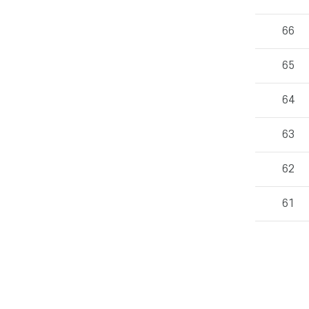
의
게
시
66
물
번
65
호,
제
목,
64
작
성
자,
63
등
록
62
일,
조
회
61
수
정
보
를
확
인
할
수