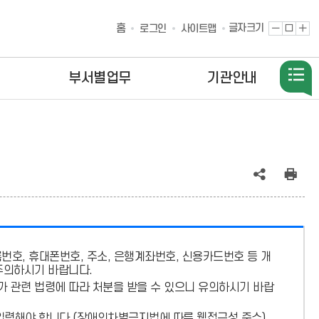
홈
글자크기
글
원
글
로그인
사이트맵
자
래
자
축
대
확
소
로
대
부서별업무
기관안내
공
인
유
쇄
(상
호, 휴대폰번호, 주소, 은행계좌번호, 신용카드번호 등 개
태
주의
하시기 바랍니다.
:
가 관련 법령에 따라 처분
을 받을 수 있으니 유의하시기 바랍
축
입력해야 합니다.
(장애인차별금지법에 따른 웹접근성 준수)