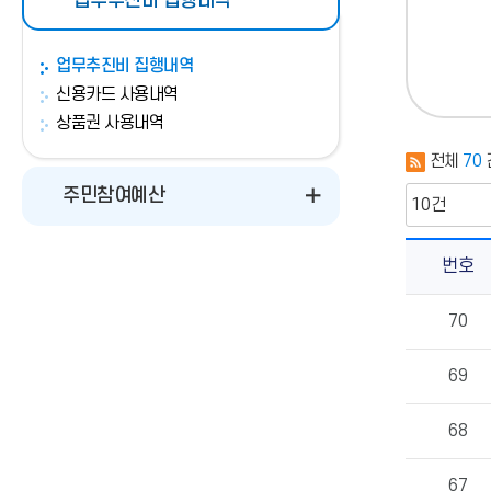
업무추진비 집행내역
업무추진비 집행내역
신용카드 사용내역
상품권 사용내역
전체
70
주민참여예산
번호
업
70
무
추
진
69
비
집
행
68
내
역
67