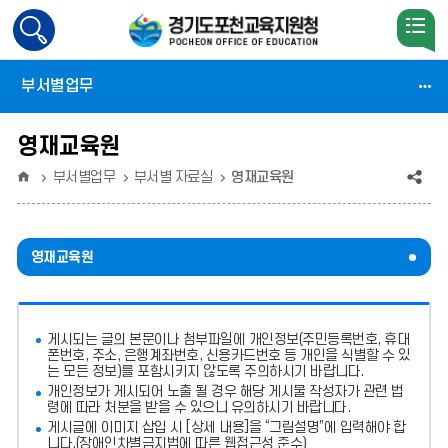
검
색
활
부서별업무
성
화
영재교육원
홈
공
부서별업무
부서별 자료실
영재교육원
유
(상
영재교육원
태
:
게시되는 글의 본문이나 첨부파일에
개인정보(주민등록번호, 휴대
축
폰번호, 주소, 은행계좌번호, 신용카드번호 등 개인을 식별할 수 있
는 모든 정보)를 포함시키지 않도록 주의
하시기 바랍니다.
소)
개인정보가 게시되어 노출 될 경우 해당 게시물 작성자가 관련 법
령에 따라 처분
을 받을 수 있으니 유의하시기 바랍니다.
게시글에 이미지 삽입 시 [상세 내용]을 “그림설명”에 입력해야 합
니다.
(장애인차별금지법에 따른 웹접근성 준수)