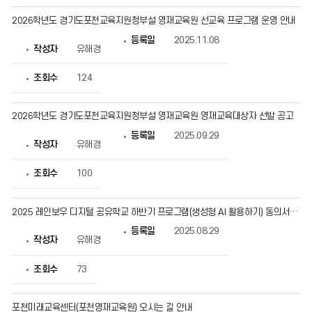
물
번
2026학년도 경기도포천교육지원청부설 영재교육원 선교육 프로그램 운영 안내
호,
제
등록일
2025.11.08
작성자
유해경
목,
작
성
조회수
124
자,
등
록
2026학년도 경기도포천교육지원청부설 영재교육원 영재교육대상자 선발 공고
일,
조
등록일
2025.09.29
회
작성자
유해경
수
정
보
조회수
100
를
확
인
2025 레인보우 디지털 공유학교 하반기 프로그램(생성형 AI 활용하기) 동의서 양식
할
수
등록일
2025.08.29
있
작성자
유해경
습
니
조회수
73
다.
포천미래교육센터(포천영재교육원) 오시는 길 안내