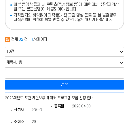
외부 동영상 탑재 시 콘텐츠(음성정보 등)에 대한 대체 수단(자막삽
입 또는 본문설명)이 제공되어야 합니다.
저작권자의 허락없이 제작물(사진,그림,영상,폰트 등)을 올릴경우
저작권법에 의하여 처벌 받을 수 있으니 유의하시기 바랍니다.
전체
32
건
1
/4페이지
검색
영
2026학년도 포천 레인보우 메이커 프로그램 모집 신청 안내
재
교
등록일
2026.04.30
육
작성자
유해경
원
의
조회수
29
게
시