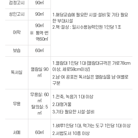
검정고시
90㎡
사
설,
항
설
보
비
성인고시
90㎡
1.해당교습에 필요한 시설·설비 및 기타 필요
완
및
한 부대시설
요
교
90㎡
2.책·걸상 : 일시수용능력인원 1인당 1조
구
구
어학
일
기
통역·번
정
준
역60㎡
규
표
모
보습
60㎡
이
상
학
1.열람대 1인당 1대 (열람대규격은 가로78cm
원
열람실 90
이상, 세로58cm이상)
은
독서실
㎡
관
2.남·여 공포천 독서실은 열람실을 남·여별로
할
구분
소
방
무용실: 60
서
1.전축, 녹음기 1대 이상
㎡
에
무용
2.대형거울
소
탈의실: 5
방
3.기타 필요한 시설·설비
㎡
시
설
1.벼루1인당 1대, 먹가는 도구 1인당 1대 이상
완
비
서예
60㎡
2.서법도서 10종 이상
증