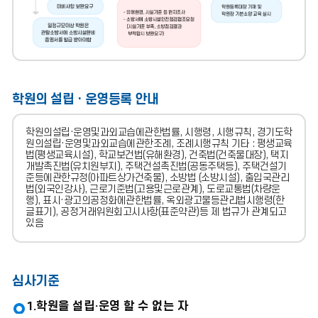
*
시
설
기
학원의 설립 · 운영등록 안내
준
및
등
록
학원의설립·운영및과외교습에관한법률, 시행령, 시행규칙, 경기도학
요
원의설립·운영및과외교습에관한조례, 조례시행규칙 기타 : 평생교육
건
법(평생교육시설), 학교보건법(유해환경), 건축법(건축물대장), 택지
부
개발촉진법(유치원부지), 주택건설촉진법(공동주택등), 주택건설기
적
준등에관한규정(아파트상가건축물), 소방법 (소방시설), 출입국관리
합
법(외국인강사), 근로기준법(고용및근로관계), 도로교통법(차량운
시
행), 표시·광고의공정화에관한법률, 옥외광고물등관리법시행령(한
등
글표기), 공정거래위원회고시사항(표준약관)등 제 법규가 관계되고
록
있음
불
가
통
보
심사기준
민
원
인
1.학원을 설립·운영 할 수 없는 자
(신