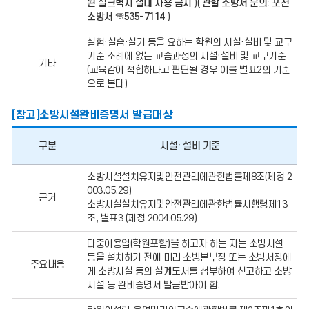
된 실크벽지 절대 사용 금지
)(
관할 소방서 문의: 포천
소방서 ☏535-7114
)
실험·실습·실기 등을 요하는 학원의 시설·설비 및 교구
기준 조례에 없는 교습과정의 시설·설비 및 교구기준
기타
(교육감이 적합하다고 판단될 경우 이를 별표2의 기준
으로 본다)
[참고]소방시설완비증명서 발급대상
구분
시설· 설비 기준
소
소방시설설치유지및안전관리에관한법률제8조(제정 2
방
003.05.29)
시
근거
설
소방시설설치유지및안전관리에관한법률시행령제13
완
조, 별표3 (제정 2004.05.29)
비
증
다중이용업(학원포함)을 하고자 하는 자는 소방시설
명
등을 설치하기 전에 미리 소방본부장 또는 소방서장에
서
주요내용
발
게 소방시설 등의 설계도서를 첨부하여 신고하고 소방
급
시설 등 완비증명서 발급받아야 함.
대
상