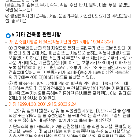
대상으로 하는 학원
(교습과정이 컴퓨터, 부기, 속독, 속셈, 주산, 타자, 음악, 미술, 무용, 웅변인
학원 및 독서실)
③ 생활편익시설 (문구점. 서점. 운동기구점. 사진관), 의료시설, 주민운동시
설, 종교시설
5.기타 건축물 관련사항
가. 건축법시행령 제34조(직통계단의 설치<개정 1994.4.30>)
① 건축물의 피난층(직접 지상으로 통하는 출입구가 있는 층을 말한다. 이
하 같다)외의 층에 서는 피난층 또는 지상으로 통하는 직통계단(경사로를
포함한다. 이하 같다)을 거실의 각 부분으로부터 계단(거실로부터 가장 가
까운 거리에 있는 계단을 말한다)에 이르는 보행거리가 30미터 이하가 되
도록 설치하여야 한다. 다만, 주요 구조부가 내화구조 또는 불연재료로 된
건축물에 있어서는 그 보행거리가 50미터(층수가 16층 이상인 공동주택
의 경우에는 40미터)이하가 되도록 설치할 수 있다.
② 법 제39조제1항의 규정에 의하여 피난층 외의 층이 다음 각호의 1에
해당하는 용도 및 규모의 건축물에는 건설교통부령이 정하는 기준에 따라
피난층 또는 지상으로 통하는 직통계단 (경사로를 포함한다. 이하 같다)을
2개소이상 설치하여야 한다.
개정 1999.4.30, 2001.9.15, 2003.2.24
1. 문화 및 집회시설(전시장 및 동·식물원을 제외한다), 의료시설 중 장례
식장 또는 위락시설 중 주점영업의 용도에 쓰이는 층으로서 그 층의 관람
석 또는 집회실의 바닥면적의 합계가 200제곱미터 이상인 것
2. 단독주택 중 다중주택, 제2종 근린생활시설 중 학원·독서실, 판매 및 영
업시설, 교육연구 및 복지시설중 학원·아동관련시설·노인복지시설 및 유
스호스텔 또는 숙박시설의 용도에 쓰이는 3층이상의 층으로서 그 층의 당