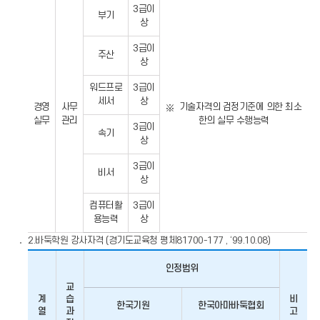
사
3급이
무
부기
상
관
리
계
3급이
주산
열
상
학
원
강
워드프로
3급이
사
세서
상
경영
사무
기술자격의 검정기준에 의한 최소
자
격
실무
관리
한의 실무 수행능력
3급이
속기
상
3급이
비서
상
컴퓨터활
3급이
용능력
상
2.바둑학원 강사자격 (경기도교육청 평체81700-177 , ‘99.10.08)
인정범위
교
계
습
비
한국기원
한국아마바둑협회
열
과
고