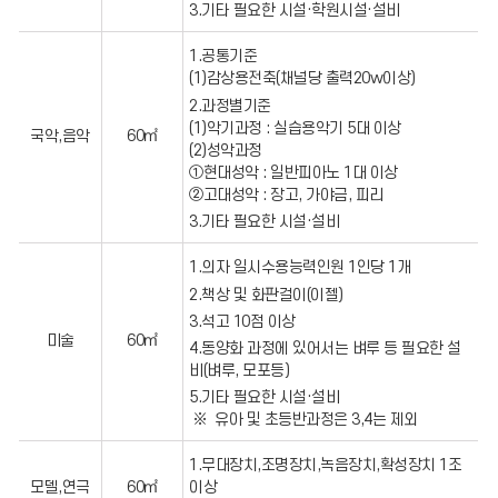
3.기타 필요한 시설·학원시설·설비
명
서
를
1.공통기준
발
(1)감상용전축(채널당 출력20w이상)
급
받
2.과정별기준
아
(1)악기과정 : 실습용악기 5대 이상
야
국악,음악
60㎡
(2)성악과정
함
유
①현대성악 : 일반피아노 1대 이상
해
②고대성악 : 장고, 가야금, 피리
환
3.기타 필요한 시설·설비
경,
시
설
1.의자 일시수용능력인원 1인당 1개
기
2.책상 및 화판걸이(이젤)
준
등
3.석고 10점 이상
현
미술
60㎡
4.동양화 과정에 있어서는 벼루 등 필요한 설
지
조
비(벼루, 모포등)
사
5.기타 필요한 시설·설비
소
유아 및 초등반과정은 3,4는 제외
방
서
에
1.무대장치,조명장치,녹음장치,확성장치 1조
소
모델,연극
60㎡
이상
방