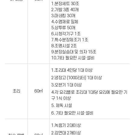
1.분장세트 30조
2.가발 3종 40개
3.마네킹 30개
4.수염재료 일체
5.상투류 50개
6.시청각기구 1조
7.특수분장제조기 1조
8.조명시설 2조
9.분장실습대 및 의자 15조
10.기타 필요한 시설·설비
1.조리대 4인당 1대 이상
2.냉장고 (1000리터) 1대 이상
3.오븐기 1대 이상
조리
60㎡
4.각 요리별로 조리대 1대당 요리에 필요한 기
구 1식 이상
5. 제독 시설
6. 기타 필요한 시설·설비
1.녹음기 2대이상
2.강연대 2개이상