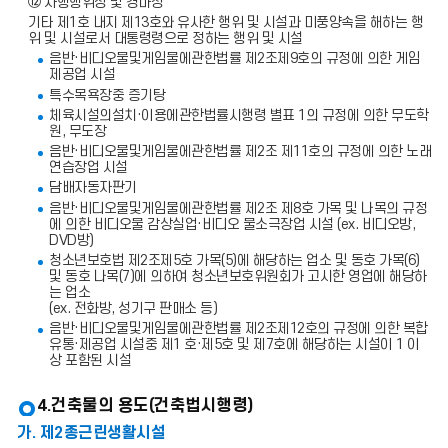
⑫ 사행행위장 및 경마장
기타 제1호 내지 제13호와 유사한 행위 및 시설과 미풍양속을 해하는 행
위 및 시설로서 대통령령으로 정하는 행위 및 시설
음반·비디오물및게임물에관한법률 제2조제9호의 규정에 의한 게임
제공업 시설
특수목욕장중 증기탕
체육시설의설치·이용에관한법률시행령 별표 1의 규정에 의한 무도학
원, 무도장
음반·비디오물및게임물에관한법률 제2조 제11호의 규정에 의한 노래
연습장업 시설
담배자동자판기
음반·비디오물및게임물에관한법률 제2조 제8호 가목 및 나목의 규정
에 의한 비디오물 감상실업·비디오 물소극장업 시설 (ex. 비디오방,
DVD방)
청소년보호법 제2조제5호 가목(5)에 해당하는 업소 및 동호 가목(6)
및 동호 나목(7)에 의하여 청소년보호위원회가 고시한 영업에 해당하
는 업소
(ex. 전화방, 성기구 판매소 등)
음반·비디오물및게임물에관한법률 제2조제12호의 규정에 의한 복합
유통·제공업 시설중 제1 호·제5호 및 제7호에 해당하는 시설이 1 이
상 포함된 시설
4.건축물의 용도(건축법시행령)
가. 제2종근린생활시설