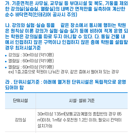
가. 기준면적은 사무실, 교무실 등 부대시설 및 복도, 기둥을 제외
한 강의실(실습실, 열람실)의 내벽간 면적만을 실측하여 계산한
순수 바닥면적(인테리어 공사시 주의)
나. 강의와 실험·실습 등을 같은 장소에서 동시에 행하는 학원
은 원칙상 이론 강의가 실험·실습·실기 등에 비하여 적게 운영 되
는 학원은 강의실을 따로 두지 아니할 수 있다. 다. 동일 건물 내
에서 인접하지 않은 구역이나 인접하지 않은 층에 학원을 설립할
경우 최저시설기준
강의실 : 30㎡이상 (약10평)
열람실 : 60㎡이상 (약19평)
열람실 : 60㎡이상 (약19평)
ex) 1층,2층으로 학원이 나눠진 경우, 같은 층에서 떨어져 있는 경우
라．단위시설기준 : 아래에 열거된 단위시설은 독립적으로 운영
되어야 함
단위시설
시설· 설비 기준
학
30㎡이상 135㎡(보통교과계열의 종합반의 경우 85
원-
강의실
㎡)이하, 1㎡당 수포천원 1.2인 이하, 필요시 칸막이
단
위
설치가능
시