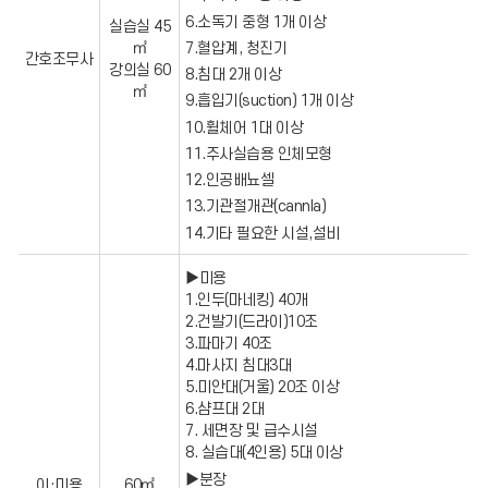
요
6.소독기 중형 1개 이상
실습실 45
구)
학
7.혈압계, 청진기
㎡
간호조무사
원
강의실 60
8.침대 2개 이상
등
㎡
록
9.흡입기(suction) 1개 이상
대
10.휠체어 1대 이상
장
기
11.주사실습용 인체모형
재
12.인공배뇨셀
및
학
13.기관절개관(cannla)
원
14.기타 필요한 시설,설비
장
기
본
▶미용
소
1.인두(마네킹) 40개
양
2.건발기(드라이)10조
교
육
3.파마기 40조
실
4.마사지 침대3대
시
5.미안대(거울) 20조 이상
6.샴프대 2대
7. 세면장 및 급수시설
8. 실습대(4인용) 5대 이상
▶분장
이·미용
60㎡