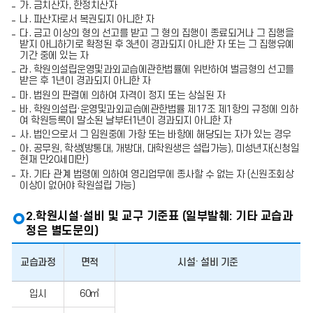
가. 금치산자, 한정치산자
청
서
나. 파산자로서 복권되지 아니한 자
접
다. 금고 이상의 형의 선고를 받고 그 형의 집행이 종료되거나 그 집행을
수)
받지 아니하기로 확정된 후 3년이 경과되지 아니한 자 또는 그 집행유예
서
기간 중에 있는 자
류
라. 학원의설립운영및과외교습에관한법률에 위반하여 벌금형의 선고를
검
받은 후 1년이 경과되지 아니한 자
토
마. 법원의 판결에 의하여 자격이 정지 또는 상실된 자
(민
원
바. 학원의설립·운영및과외교습에관한법률 제17조 제1항의 규정에 의하
인)
여 학원등록이 말소된 날부터1년이 경과되지 아니한 자
적
사. 법인으로서 그 임원중에 가항 또는 바항에 해당되는 자가 있는 경우
합
아. 공무원, 학생(방통대, 개방대, 대학원생은 설립가능), 미성년자(신청일
조
현재 만20세미만)
사/
자. 기타 관계 법령에 의하여 영리업무에 종사할 수 없는 자 (신원조회상
확
이상이 없어야 학원설립 가능)
인
결
제
2.학원시설·설비 및 교구 기준표 (일부발췌: 기타 교습과
적
정은 별도문의)
합
등
록
교습과정
면적
시설· 설비 기준
증
교
부
학
입시
60㎡
미
원
비
시