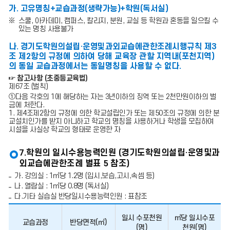
합
가. 고유명칭+교습과정(생략가능)+학원(독서실)
계
가
스쿨, 아카데미, 캠퍼스, 칼리지, 분원, 교실 등 학원과 혼동을 일으킬 수
2
있는 명칭 사용불가
0
0
나. 경기도학원의설립·운영및과외교습에관한조례시행규칙 제3
제
조 제2항의 규정에 의하여 당해 교육장 관할 지역내(포천지역)
곱
의 동일 교습과정에서는 동일명칭을 사용할 수 없다.
미
터
☞ 참고사항 (초중등교육법)
이
제67조 (벌칙)
상
①다음 각호의 1에 해당하는 자는 3년이하의 징역 또는 2천만원이하의 벌
인
금에 처한다.
것
1. 제4조제2항의 규정에 의한 학교설립인가 또는 제50조의 규정에 의한 분
의
교설치인가를 받지 아니하고 학교의 명칭을 사용하거나 학생을 모집하여
예
시설을 사실상 학교의 형태로 운영한 자
시
표
7.학원의 일시수용능력인원 (경기도학원의설립·운영및과
외교습에관한조례 별표 5 참조)
가. 강의실 : 1㎡당 1.2명 (입시,보습,고시,속셈 등)
나. 열람실 : 1㎡당 0.8명 (독서실)
다.기타 실습실 반당일시수용능력인원 : 표참조
일시 수포천원
㎡당 일시수포
교습과정
반당면적(㎡)
(명)
천원(명)