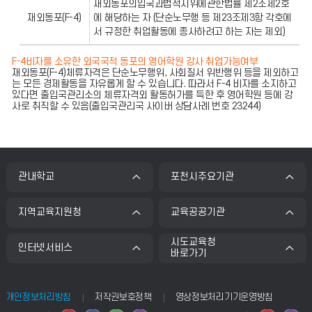
재외동포의입국과법적지위에관한법률 제2조제2호
재외동포(F-4)
에 해당하는 자 (단순노무행 등 제23조제3항 각호에
서 규정한 취업활동에 종사하려고 하는 자는 제외)
F-4비자를 소유한 외국국적 동포의 영어학원 강사 취업가능여부
재외동포(F-4)체류자격은 단순노무행위, 사회질서 위반행위 등을 제외하고
는 모든 경제활동을 자유롭게 할 수 있습니다. 따라서 F-4 비자를 소지하고
있다면 출입국관리소의 체류자격외 활동허가를 득한 후 영어학원 등에 강
사로 취직할 수 있음(출입국관리국 사이버 상담사례 번호 23244)
관내학교
포천시주요기관
지역교육지원청
교육공공기관
시도교육청
인터넷서비스
바로가기
개인정보처리방침
저작권보호정책
영상정보처리기기운영방침