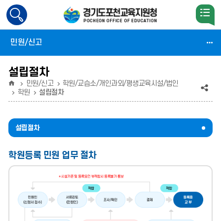
검
색
활
민원/신고
성
화
설립절차
홈
민원/신고
학원/교습소/개인과외/평생교육시설/법인
공
학원
설립절차
유
(상
설립절차
태
학원등록 민원 업무 절차
:
축
소)