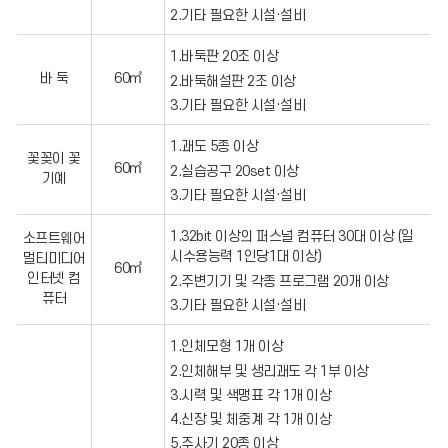
시
2.기타 필요한 시설·설비
설
안
1.바둑판 20조 이상
전
점
바 둑
60㎡
2.바둑해설판 2조 이상
검
3.기타 필요한 시설·설비
협
조
요
1.괘도 5종 이상
청
꽃꽂이 꽃
60㎡
(시
2.실습공구 20set 이상
기예
설
3.기타 필요한 시설·설비
기
준
부
1.32bit 이상의 퍼스널 컴퓨터 30대 이상 (일
소프트웨어
족,
시수용능력 1인당1대 이상)
멀티미디어
소
60㎡
인터넷 컴
2.주변기기 및 각종 프로그램 20개 이상
방
점
퓨터
3.기타 필요한 시설·설비
검
결
과
1.인체모형 1개 이상
부
2.인체해부 및 생리괘도 각 1부 이상
적
합
3.시력 및 색맹표 각 1개 이상
시
4.신장 및 체중계 각 1개 이상
보
완
5.주사기 20종 이상