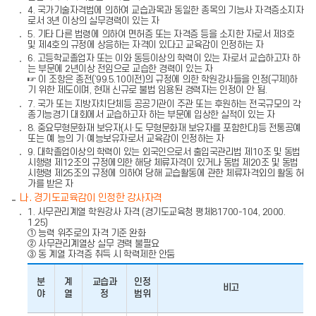
4. 국가기술자격법에 의하여 교습과목과 동일한 종목의 기능사 자격증소지자
로서 3년 이상의 실무경력이 있는 자
5. 기타 다른 법령에 의하여 면허증 또는 자격증 등을 소지한 자로서 제3호
및 제4호의 규정에 상응하는 자격이 있다고 교육감이 인정하는 자
6. 고등학교졸업자 또는 이와 동등이상의 학력이 있는 자로서 교습하고자 하
는 부문에 2년이상 전임으로 교습한 경력이 있는 자
☞ 이 조항은 종전(‘99.5.10이전)의 규정에 의한 학원강사들을 인정(구제)하
기 위한 제도이며, 현재 신규로 불법 임용된 경력자는 인정이 안 됨.
7. 국가 또는 지방자치단체등 공공기관이 주관 또는 후원하는 전국규모의 각
종기능경기 대회에서 교습하고자 하는 부문에 입상한 실적이 있는 자
8. 중요무형문화재 보유자(시·도 무형문화재 보유자를 포함한다)등 전통공예
또는 예 능의 기·예능보유자로서 교육감이 인정하는 자
9. 대학졸업이상의 학력이 있는 외국인으로서 출입국관리법 제10조 및 동법
시행령 제12조의 규정에의한 해당 체류자격이 있거나 동법 제20조 및 동법
시행령 제25조의 규정에 의하여 당해 교습활동에 관한 체류자격외의 활동 허
가를 받은 자
나. 경기도교육감이 인정한 강사자격
1. 사무관리계열 학원강사 자격 (경기도교육청 평체81700-104, 2000.
1.25)
① 능력 위주로의 자격 기준 완화
② 사무관리계열상 실무 경력 불필요
③ 동 계열 자격증 취득 시 학력제한 안둠
분
계
교습과
인정
비고
야
열
정
범위