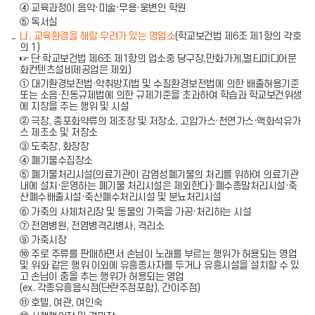
④ 교육과정이 음악·미술·무용·웅변인 학원
⑤ 독서실
나. 교육환경을 해할 우려가 있는 영업소
(학교보건법 제6조 제1항의 각호
의 1)
☞ 단 학교보건법 제6조 제1항의 업소중 당구장,만화가게,멀티미디어문
화컨텐츠설비제공업은 제외)
① 대기환경보전법·악취방지법 및 수질환경보전법에 의한 배출허용기준
또는 소음·진동규제법에 의한 규제기준을 초과하여 학습과 학교보건위생
에 지장을 주는 행위 및 시설
② 극장, 총포화약류의 제조장 및 저장소, 고압가스·천연가스·액화석유가
스 제조소 및 저장소
③ 도축장, 화장장
④ 폐기물수집장소
⑤ 폐기물처리시설(의료기관이 감염성폐기물의 처리를 위하여 의료기관
내에 설치·운영하는 폐기물 처리시설은 제외한다)·폐수종말처리시설·축
산폐수배출시설·축산폐수처리시설 및 분뇨처리시설
⑥ 가축의 사체처리장 및 동물의 가죽을 가공·처리하는 시설
⑦ 전염병원, 전염병격리병사, 격리소
⑨ 가축시장
⑩ 주로 주류를 판매하면서 손님이 노래를 부르는 행위가 허용되는 영업
및 위와 같은 행위 이외에 유흥종사자를 두거나 유흥시설을 설치할 수 있
고 손님이 춤을 추는 행위가 허용되는 영업
(ex. 각종유흥음식점(단란주점포함), 간이주점)
⑪ 호텔, 여관, 여인숙