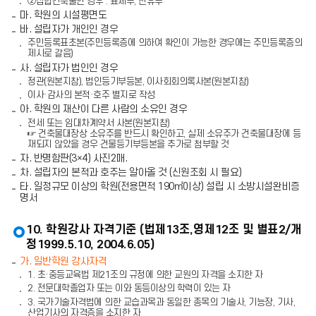
②집합건축물인 경우 : 표제부, 전유부
마. 학원의 시설평면도
바. 설립자가 개인인 경우
주민등록표초본(주민등록증에 의하여 확인이 가능한 경우에는 주민등록증의
제시로 갈음)
사. 설립자가 법인인 경우
정관(원본지참), 법인등기부등본, 이사회회의록사본(원본지참)
이사·감사의 본적·호주 별지로 작성
아. 학원의 재산이 다른 사람의 소유인 경우
전세 또는 임대차계약서 사본(원본지참)
☞ 건축물대장상 소유주를 반드시 확인하고, 실제 소유주가 건축물대장에 등
재되지 않았을 경우 건물등기부등본을 추가로 첨부할 것
자. 반명함판(3×4) 사진2매.
차. 설립자의 본적과 호주는 알아올 것 (신원조회 시 필요)
타. 일정규모 이상의 학원(전용면적 190㎡이상) 설립 시 소방시설완비증
명서
10. 학원강사 자격기준 (법제13조,영제12조 및 별표2/개
정1999.5.10, 2004.6.05)
가. 일반학원 강사자격
1. 초·중등교육법 제21조의 규정에 의한 교원의 자격을 소지한 자
2. 전문대학졸업자 또는 이와 동등이상의 학력이 있는 자
3. 국가기술자격법에 의한 교습과목과 동일한 종목의 기술사, 기능장, 기사,
산업기사의 자격증을 소지한 자