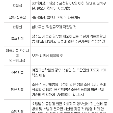
설
60㎡이상, 1㎡당 수포천원 0.8인 이하, 남녀별 좌석구
기
열람실
분, 필요시 칸막이 사용가능
준
안
내
실험·실습실
45㎡이상, 필요시 칸막이 사용가능
화장실
남녀구분, 학원규모에 적절할 것
상수도 사용의 경우를 제외하고는 수질이 먹는물관리
급수시설
법 제5조 제3항의 규정에 의한 수질기준에 적합할 것
채광시설 환기시
설
보건·위생상 적절할 것
냉난방시설
야간교습학원의 경우 책상면 및 흑판면의 조도가 150
조명시설
럭스 이상
소음·진동규제법의 규정에 의한 생활 소음규제기준에
방음시설
적합할 것 (특히,
음악학원은 소음진동법에 의한 규제
기준에 적합하게 구성
하여야 합니다.)
소방법의 규정에 의한 소화기구·경보설비·피난설비 등
방화 및 소방에 필요한 시설을 갖출 것 (
방염 처리 안
소방시설