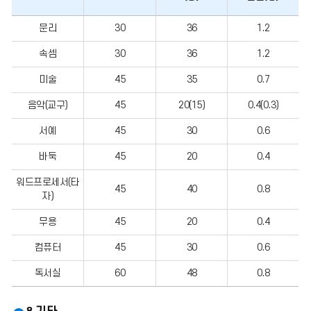
기
문리
30
36
1.2
타
실
속셈
30
36
1.2
습
실
반
미술
45
35
0.7
당
일
음악(교구)
45
20(15)
0.4(0.3)
시
수
서예
45
30
0.6
용
능
력
바둑
45
20
0.4
인
원
워드프로세서(타
45
40
0.8
자)
무용
45
20
0.4
컴퓨터
45
30
0.6
독서실
60
48
0.8