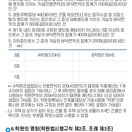
해 용도에 쓰이는 거실(전용면적)의 바닥면적의 합계가 200제곱미터이상
인 것
3. 공동주택(층당 4세대이하인 것을 제외한다) 또는 업무시설 중 오피스
텔의 용도에 쓰이는 층으로서 그 층의 당해용도에 쓰이는 거실의 바닥면
적의 합계가 300제곱미터이상인 것
4. 제1호 내지 제3호에 규정된 용도에 해당하지 아니하는 3층 이상의 층
으로서 그 층의 거실의 바닥면적의 합계가 400제곱미터이상인 것
5. 지하층으로서 그 층의 거실의 바닥면적의 합계가 200제곱미터이상인
것 ex)
지
3층
A학원(120㎡)
B학원(130㎡)
하
층
2층
으
로
서
1층
그
층
☞ A학원은설립당시 전용면적이 200㎡미만이기 때문에 직통계단이 1개
의
소이여도 설립이 가능하나, 그 후 B학원이 들어올 경우 당해 층(3층)에서
거
사용하는 학원면적이 200㎡이상이기 때문에 계단이 2개소 이상 되어야
실
설립이 가능함. (단, 학원등록당시 건축물대장상 기재사항에 “학원”으로
의
명시된 경우에는 위의 규정과 관련 없이 계단이 1개도 설립이 가능함)
바
나. 주택과 상가가 같이 있는 건물 중 주택:상가의 비율이 6:4인 건물은 주
닥
택으로 쓰이는 부분을 학원시설로 사용할 수 없음
면
적
의
6.학원의 명칭(학원법시행규칙 제2조, 조례 제3조)