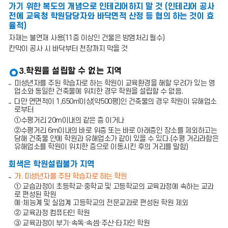
가기 위한 복도의 개념으로 인테리어하지 말 것 (인테리어 공사
전에 교육청 학원담당자와 바닥면적 산정 등 협의 하는 것이 효
율적)
자재는 불연재 사용(11층 이상인 건물은 방염처리 필수)
칸막이 공사 시 바닥부터 천장까지 막을 것
3.학원을 설립할 수 없는 지역
미성년자를 주된 학습자로 하는 학원이 교육환경을 해할 우려가 있는 영
업소와 동일한 건축물에 위치한 경우 학원을 설립할 수 없음.
다만 연면적이 1,650㎡이상(약500평)인 건축물의 경우 학원이 유해업소
로부터
①수평거리 20m이내의 같은 층 이거나
②수평거리 6m이내의 바로 위층 또는 바로 아래층인 장소를 제외하고는
당해 건축물 안에 학원과 유해업소가 같이 있을 수 있다.(수평 거리라함은
유해업소를 학원이 위치한 층으로 이동시킨 후의 거리를 말함)
회색은 학원설립불가 지역
가. 미성년자를 주된 학습자로 하는 학원
① 교습과정이 초등학교·중학교 및 고등학교의 교육과정에 속하는 교과
로 편성된 학원
예·체능계 및 실업계 고등학교의 전문교과로 편성된 학원 제외
② 교육과정 컴퓨터인 학원
③ 교육과정이 부기·속독·속셈·주산·타자인 학원