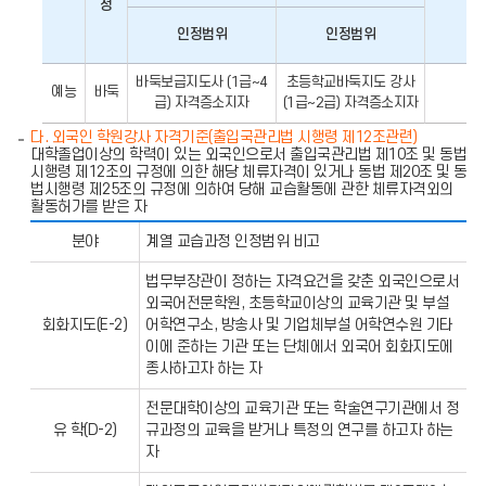
정
인정범위
인정범위
바
바둑보급지도사 (1급~4
초등학교바둑지도 강사
둑
예능
바둑
급) 자격증소지자
(1급~2급) 자격증소지자
학
원
다. 외국인 학원강사 자격기준(출입국관리법 시행령 제12조관련)
강
사
대학졸업이상의 학력이 있는 외국인으로서 출입국관리법 제10조 및 동법
자
시행령 제12조의 규정에 의한 해당 체류자격이 있거나 동법 제20조 및 동
격
법시행령 제25조의 규정에 의하여 당해 교습활동에 관한 체류자격외의
활동허가를 받은 자
외
분야
계열 교습과정 인정범위 비고
국
인
법무부장관이 정하는 자격요건을 갖춘 외국인으로서
학
원
외국어전문학원, 초등학교이상의 교육기관 및 부설
강
회화지도(E-2)
어학연구소, 방송사 및 기업체부설 어학연수원 기타
사
이에 준하는 기관 또는 단체에서 외국어 회화지도에
자
종사하고자 하는 자
격
기
준
전문대학이상의 교육기관 또는 학술연구기관에서 정
유 학(D-2)
규과정의 교육을 받거나 특정의 연구를 하고자 하는
자