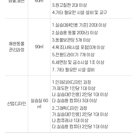
화술,웅변
60㎡
3.원고칠판 2대 이상
4.기타 필요한 시설·설비 및 교구
1.실습대(4인용 기준) 20대 이상
2.실습용 동물 20마리 이상
3.동물보관장 5개 이상
애완동물
90㎡
4.욕조(샤워시설 포함)3개 이상
관리과정
5.전용드라이기 7개 이상
6.세면장 및 급수시설 1조 이상
7. 기타 필요한 시설·설비
1.인테리어디자인 과정
가.제도판 1인당 1대 이상
나.실습대(1인용) 2인당 1대 이상
실습실 60
다.실습용 컴퓨터 3대 이상
산업디자인
㎡
2.그래픽디자인 과정
가.실습대(1인용) 2인당 1대 이상
나.컴퓨레샤 1대 이상
다.실습용 컴퓨터 2인당 1대 이상