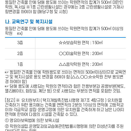
동일한 건축물 안에 당해 용도에 쓰이는 학원면적의 합계가 500㎡ 미만인
학원, 독서실 ※1종 근린생활시설인 경우에는 2종 근린생활시설로 기재사
항변경을 하여야 함 (해당구청 및 시청)
나. 교육연구 및 복지시설
동일한 건축물 안에 당해 용도에 쓰이는 학원면적의 합계가 500㎡ 이상의
학원 ex)
학
3층
☆☆보습학원 면적 : 150㎡
원
면
2층
○○미술학원 면적 : 200㎡
적
의
합
1층
△△음악학원 면적 : 200㎡
계
☞ 동일한 건축물 안에 학원용도로 쓰이는 면적이 500㎡이상이므로 교육연
가
구 및 복지시설로 용도 변경을 하여야 함.(△△,○○,☆☆학원 전부 용도변
5
경 하여야 함)
0
☞ 당해 용도에 사용되는 학원의 면적이라 함은 전용부분과 공용부분(복도,
0
엘리베이터, 화장실, 계단 등) 으로 사용되는 부분의 면적을 포함한 것임.
㎡
이
[참고]
유치원부지 ( 택지개발촉진법시행령 제7조 4항규정 ) 유치원을
상
건축하기 위한 용지에는 건축물 연면적의 2분의 1이상의 면적에 고등학교
의
이하 각급학교 설립·운영규정에 의한 유치원을 건축하게 하고 남은 나머지
학
면적에 한하여 다음의 시설을 건축할 수 있다.
원
① 영유아보육법에 의한 보육시설
② 학원의설립.운영및과외교습에관한법률시행령에 의한 미성년자를 주된