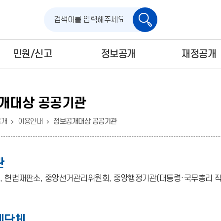
검
색
민원/신고
정보공개
재정공개
개대상 공공기관
공개
이용안내
정보공개대상 공공기관
관
원, 헌법재판소, 중앙선거관리위원회, 중앙행정기관(대통령·국무총리 직속
체단체