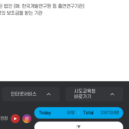
 법인 (예: 한국개발연구원 등 출연연구기관)
상의 보조금을 받는 기관
시도교육청
인터넷서비스
바로가기
Today
Total
93명
2367324명
지원청
Select Language
▼