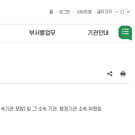
홈
글자크기
글
원
글
로그인
사이트맵
자
래
자
축
대
확
소
로
대
부서별업무
기관안내
공
인
유
쇄
(상
기관 포함) 및 그 소속 기관, 행정기관 소속 위원회
태
:
축