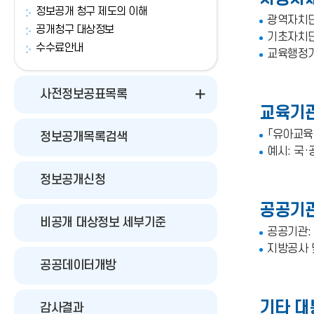
정보공개 청구 제도의 이해
광역자치단
공개청구 대상정보
기초자치단체
수수료안내
교육행정기
사전정보공표목록
교육기
「유아교육법
정보공개목록검색
예시: 국·
정보공개신청
공공기관
비공개 대상정보 세부기준
공공기관:
지방공사 
공공데이터개방
기타 대
감사결과