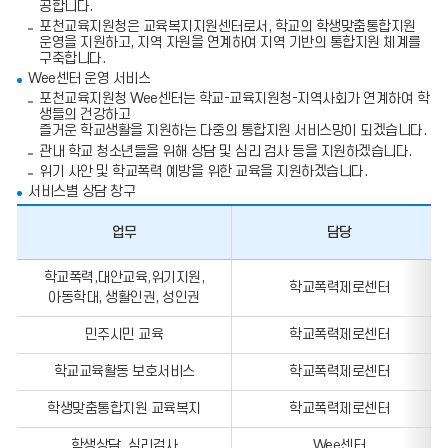
공합니다.
포천교육지원청은 교육복지지원센터로서, 학교의 학생맞춤통합지원
운영을 지원하고, 지역 자원을 연계하여 지역 기반의 통합지원 체계를
구축합니다.
Wee센터 운영 서비스
포천교육지원청 Wee센터는 학교-교육지원청-지역사회가 연계하여 학
생들의 건강하고
즐거운 학교생활을 지원하는 다중의 통합지원 서비스망이 되겠습니다.
관내 학교 청소년들을 위해 상담 및 심리 검사 등을 지원하겠습니다.
위기 사안 및 학교폭력 예방을 위한 교육을 지원하겠습니다.
서비스별 상담 창구
업무
담당
업
학교폭력,대안교육,위기지원,
무,
학교폭력제로센터
아동학대, 생활인권, 성인권
담
당,
전
민주시민 교육
학교폭력제로센터
화
번
학교교육활동 보호서비스
학교폭력제로센터
호,
팩
학생맞춤통합지원 교육복지
학교폭력제로센터
스
번
호
학생상담, 심리검사
Wee센터