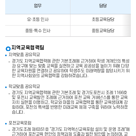
다.
업무
담당
업
유·초등 인사
초등교육담당
무,
담
중등·특수 인사
중등교육담당
당,
전
화
번
지역교육협력팀
호,
지역맞춤 공유학교
팩
스
경기도 지역교육협력에 관한 기본조례에 근거하여 학생 개개인의 특성
번
과 요구에 맞는 맞춤 교육을 실현하고 교육 공공성을 높이기 위해 다양
호
한 교육자원을 연결하고 공유하여 학생주도 미래역량을 함양시키기 위
의
한 지역사회와의 교육협력을 강화하겠습니다.
정
보
학교맞춤 공유학교
를
경기도 지역교육협력에 관한 기본조례 및 경기도포천시 조례 1166호
포
및 포천시 교육발전 조례에 근거하여 포천 교육 거버넌스를 통한 교육
함
자치 실현을 이행하고, 학교와 마을의 교육협력을 통한 교육생태계 강
한
화하며, 포천의 특색을 반영한 미래교육 체제 구축을 위하여 노력하겠
표
습니다.
입
니
포천교육포럼
다.
경기도조례 제6351호 “경기도 지역혁신교육포럼 설치 및 운영 조례”에
근거하여 포천교육 현안의 정책과제 도출과 발전 방안을 논의하며, 교