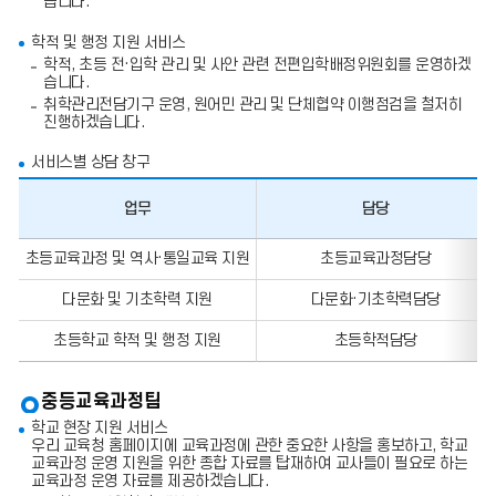
습니다.
학적 및 행정 지원 서비스
학적, 초등 전·입학 관리 및 사안 관련 전편입학배정위원회를 운영하겠
습니다.
취학관리전담기구 운영, 원어민 관리 및 단체협약 이행점검을 철저히
진행하겠습니다.
서비스별 상담 창구
업무
담당
업
초등교육과정 및 역사·통일교육 지원
초등교육과정담당
무,
담
다문화 및 기초학력 지원
다문화·기초학력담당
당,
전
화
초등학교 학적 및 행정 지원
초등학적담당
번
호,
팩
중등교육과정팀
스
번
학교 현장 지원 서비스
호
우리 교육청 홈페이지에 교육과정에 관한 중요한 사항을 홍보하고, 학교
의
교육과정 운영 지원을 위한 종합 자료를 탑재하여 교사들이 필요로 하는
정
교육과정 운영 자료를 제공하겠습니다.
보