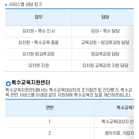
서비스별 상담 창구
업무
담당
업
유치원‧특수 인사
유아‧특수 담당
무,
담
유치원‧특수교육 총괄
교육과정‧방과후과정 담당
당,
전
화
유치원 방과후과정
방과후과정 담당
번
호,
유치원 지원
유치원 교육과정 지원 담당
팩
스
번
특수교육지원센터
호
의
특수교육지원센터에서는 특수교육대상자의 조기발견 및 진단평가, 특수교
정
육 관련 서비스를 아래와 같이 지원하여 특수교육의 질을 개선하겠습니다.
보
를
포
연번
특수교육지원
함
한
연
1
특수교육대상자 선정 
표
번,
입
특
니
2
음악치료, 작업치료
수
다.
교