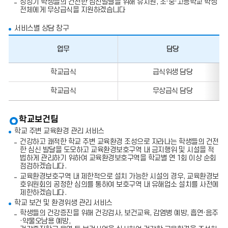
성장기 학생들의 건전한 심신발달을 위해 유치원, 초·중·고등학교 학생
보
전체에게 무상급식을 지원하겠습니다
를
포
서비스별 상담 창구
함
한
표
업무
담당
입
니
업
다.
학교급식
급식위생 담당
무,
담
학교급식
무상급식 담당
당,
전
화
번
학교보건팀
호,
학교 주변 교육환경 관리 서비스
팩
스
건강하고 쾌적한 학교 주변 교육환경 조성으로 자라나는 학생들의 건전
번
한 심신 발달을 도모하고 교육환경보호구역 내 금지행위 및 시설을 적
호
법하게 관리하기 위하여 교육환경보호구역을 학교별 연 1회 이상 순회
의
점검하겠습니다.
정
교육환경보호구역 내 제한적으로 설치 가능한 시설의 경우, 교육환경보
보
호위원회의 공정한 심의를 통하여 보호구역 내 유해업소 설치를 사전에
를
제한하겠습니다.
포
학교 보건 및 환경위생 관리 서비스
함
학생들의 건강증진을 위해 건강검사, 보건교육, 감염병 예방, 흡연·음주
한
·약물오남용 예방,
표