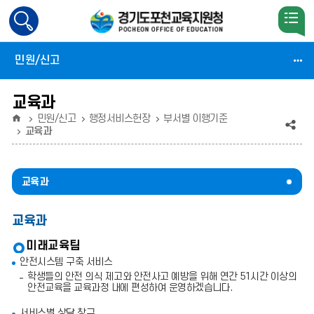
검
색
활
민원/신고
성
화
교육과
홈
민원/신고
행정서비스헌장
부서별 이행기준
공
교육과
유
(상
교육과
태
교육과
:
축
미래교육팀
안전시스템 구축 서비스
소)
학생들의 안전 의식 제고와 안전사고 예방을 위해 연간 51시간 이상의
안전교육을 교육과정 내에 편성하여 운영하겠습니다.
서비스별 상담 창구