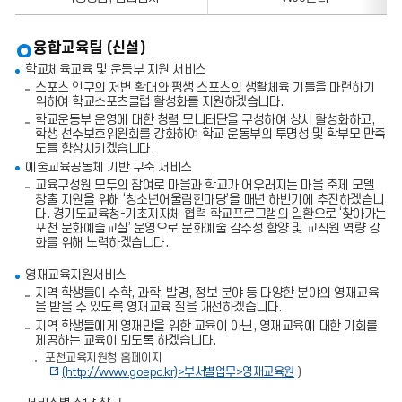
의
정
보
융합교육팀 (신설)
를
포
학교체육교육 및 운동부 지원 서비스
함
스포츠 인구의 저변 확대와 평생 스포츠의 생활체육 기틀을 마련하기
한
위하여 학교스포츠클럽 활성화를 지원하겠습니다.
표
학교운동부 운영에 대한 청렴 모니터단을 구성하여 상시 활성화하고,
입
학생 선수보호위원회를 강화하여 학교 운동부의 투명성 및 학부모 만족
니
도를 향상시키겠습니다.
다.
예술교육공동체 기반 구축 서비스
교육구성원 모두의 참여로 마을과 학교가 어우러지는 마을 축제 모델
창출 지원을 위해 ‘청소년어울림한마당’을 매년 하반기에 추진하겠습니
다. 경기도교육청-기초지자체 협력 학교프로그램의 일환으로 ‘찾아가는
포천 문화예술교실’ 운영으로 문화예술 감수성 함양 및 교직원 역량 강
화를 위해 노력하겠습니다.
영재교육지원서비스
지역 학생들이 수학, 과학, 발명, 정보 분야 등 다양한 분야의 영재교육
을 받을 수 있도록 영재교육 질을 개선하겠습니다.
지역 학생들에게 영재만을 위한 교육이 아닌, 영재교육에 대한 기회를
제공하는 교육이 되도록 하겠습니다.
포천교육지원청 홈페이지
(http://www.goepc.kr)>
부서별업무
>
영재교육원
)