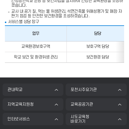
건강증진학교 운영 등 보건사업을 실시하여 건강한 교육환경을 조성하
입
겠습니다.
니
다.
교사 내 공기 질, 먹는 물 위생관리, 석면건축물 위해성평가 및 매점·자
판기 점검 등 안전한 보건환경을 조성하겠습니다.
서비스별 상담 창구
업무
담당
업
교육환경보호구역
보호구역 담당
무,
담
학교 보건 및 환경위생 관리
보건환경 담당
당,
전
화
번
호,
팩
스
관내학교
포천시주요기관
번
호
의
정
지역교육지원청
교육공공기관
보
를
시도교육청
포
인터넷서비스
바로가기
함
한