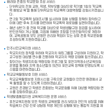
배려와 존중의 학교문화 조성 서비스
정
단위학교의 전체 교원, 학생, 학부모를 대상으로 학기별 1회의 ‘학교폭
보
력 예방교 육’을 통해 단위학교의 학교폭력 대응역량을 강화시키겠습니
를
다.
포
함
연 2회 ‘학교폭력 실태조사’를 실시하여 피해 상황을 정확히 파악하고
한
이에 대한 후속 조치를 마련하여 학교폭력 제로화를 실현하겠습니다.
표
매년 상반기 중 전체 학교를 대상으로 학생생활규정 점검을 실시하여
입
반인권적이 거나 법률, 지침에 위배된 조항을 인권친화적으로 개정하
니
여, 교육공동체 모두 균등한 권리와 책임이 있는 상호 존중 학교문화를
다.
조성하도록 지원하겠습니다.
민주시민교육지원 서비스
학교자치의 정착을 위하여 학교자치 워킹그룹을 구성하여 지원하고, 학
교구성원 대상별 연수를 진행하여 학교자치 역량 강화에 힘쓰겠습니다.
찾아가는 학생자치회 역량강화 프로그램 및 포천지역청소년교육의회
운영을 통하여 지역 청소년들의 의견이 포천교육 정책에 반영되도록 시
스템을 마련하겠습니다.
학교교육활동보호 지원 서비스
학교교육활동보호 지원시스템 구축으로 교원들이 안전한 환경에서 교
육 활동을 할 수 있도록 지원하겠습니다.
교원은 존경받고 학생은 존중받는 학교문화를 위해 대상별 역량강화 연
수를 강화하겠습니다.
학생맞춤통합지원 교육복지지원 운영 서비스
포천교육지원청 모든 학생의 교육받을 권리 보장과 전인적 성장을 위해
학습복지·건강·진로·상담등 학생 개인의 상황에 맞는 통합적 지원을 제