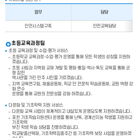
업무
담당
업
안전시스템구축
안전교육담당
무,
담
당,
초등교육과정팀
전
화
초등 교육과정 및 수업·평가 서비스
번
초등학교 교육과정·수업·평가 운영을 통해 모든 학생의 성장을 지원하
호,
겠습니다.
팩
스
초등 사회과 지역화 교재 개발 및 평화·통일·역사·독도 교육을 통해 균
번
형 잡힌
호
역사관을 가진 민주 시민을 기르겠습니다.
의
지역 교육연구회, 채움공동체, 학교 안 전문적 학습공동체, 교원 역량 강
정
화 연수
보
운영을 통해 교원의 전문성을 강화 하겠습니다.
를
포
다문화 및 기초학력 지원 서비스
함
다문화 교육 사업이 체계적이고 내실있게 운영되도록 지원하겠습니다.
한
표
포천 기초학습지원센터 운영을 통해 난독, 경계선지능 학생을 지원하고
입
기초학력
니
부진 학생 학습 상담을 진행하겠습니다.
다.
학교맞춤선택제, 기초학력집중주간 등 기초학력 보장 사업을 운영하겠