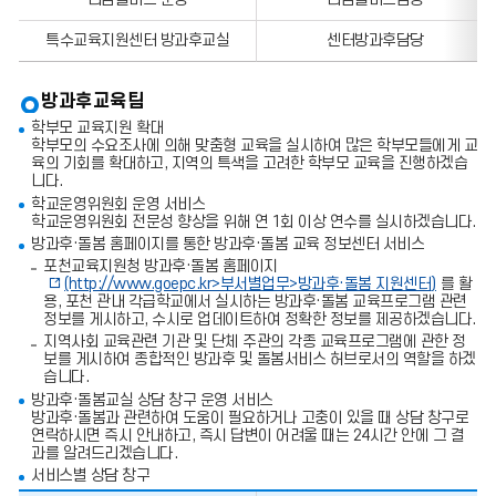
팩
스
특수교육지원센터 방과후교실
센터방과후담당
번
호
의
정
방과후교육팀
보
학부모 교육지원 확대
를
학부모의 수요조사에 의해 맞춤형 교육을 실시하여 많은 학부모들에게 교
포
육의 기회를 확대하고, 지역의 특색을 고려한 학부모 교육을 진행하겠습
함
니다.
한
표
학교운영위원회 운영 서비스
입
학교운영위원회 전문성 향상을 위해 연 1회 이상 연수를 실시하겠습니다.
니
방과후·돌봄 홈페이지를 통한 방과후·돌봄 교육 정보센터 서비스
다.
포천교육지원청 방과후·돌봄 홈페이지
(http://www.goepc.kr>
부서별업무
>
방과후
·
돌봄 지원센터
)
를 활
용, 포천 관내 각급학교에서 실시하는 방과후·돌봄 교육프로그램 관련
정보를 게시하고, 수시로 업데이트하여 정확한 정보를 제공하겠습니다.
지역사회 교육관련 기관 및 단체 주관의 각종 교육프로그램에 관한 정
보를 게시하여 종합적인 방과후 및 돌봄서비스 허브로서의 역할을 하겠
습니다.
방과후·돌봄교실 상담 창구 운영 서비스
방과후·돌봄과 관련하여 도움이 필요하거나 고충이 있을 때 상담 창구로
연락하시면 즉시 안내하고, 즉시 답변이 어려울 때는 24시간 안에 그 결
과를 알려드리겠습니다.
서비스별 상담 창구