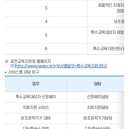
육
효율적인 치료지원을
3
지
(방문, 
원
센
4
보조공학
터
서
비
특수교육대상자 체험학습
5
스,
지
원
6
특수교육지원센터 방과
횟
수
또
포천교육지원청 홈페이지
는
(http://www.goepc.kr)>
부서별업무
>
특수교육지원센터
)
학
서비스별 상담 창구
생
수
의
업무
담당
정
보
업
를
특수교육대상자 선정배치
선정배치담당
무,
포
담
함
치료지원 서비스
치료지원담당
당,
한
전
표
화
보조공학기기 대여
보조공학기기담당
입
번
니
호,
다.
디딤돌버스 운영
디딤돌버스담당