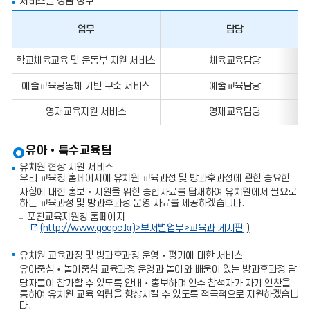
서비스별 상담 창구
업무
담당
업
학교체육교육 및 운동부 지원 서비스
체육교육담당
무,
담
예술교육공동체 기반 구축 서비스
예술교육담당
당,
전
화
영재교육지원 서비스
영재교육담당
번
호,
팩
유아•특수교육팀
스
번
유치원 현장 지원 서비스
호
우리 교육청 홈페이지에 유치원 교육과정 및 방과후과정에 관한 중요한
의
사항에 대한 홍보‧지원을 위한 종합자료를 답재하여 유치원에서 필요로
정
하는 교육과정 및 방과후과정 운영 자료를 제공하겠습니다.
보
포천교육지원청 홈페이지
를
(http://www.goepc.kr)>
부서별업무
>
교육과 게시판
)
포
함
한
유치원 교육과정 및 방과후과정 운영‧평가에 대한 서비스
표
유아중심‧놀이중심 교육과정 운영과 놀이와 배움이 있는 방과후과정 담
입
당자들이 참가할 수 있도록 안내‧홍보하며 연수 참석자가 자기 연찬을
니
통하여 유치원 교육 역량을 향상시킬 수 있도록 적극적으로 지원하겠습니
다.
다.