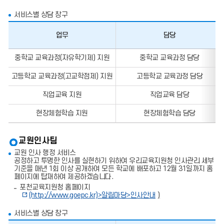
서비스별 상담 창구
업무
담당
업
중학교 교육과정(자유학기제) 지원
중학교 교육과정 담당
무,
담
고등학교 교육과정(고교학점제) 지원
고등학교 교육과정 담당
당,
전
화
직업교육 지원
직업교육 담당
번
호,
현장체험학습 지원
현장체험학습 담당
팩
스
번
교원인사팀
호
의
교원 인사 행정 서비스
정
공정하고 투명한 인사를 실현하기 위하여 우리교육지원청 인사관리 세부
보
기준을 매년 1회 이상 공개하여 모든 학교에 배포하고 12월 31일까지 홈
를
페이지에 탑재하여 제공하겠습니다.
포
포천교육지원청 홈페이지
함
(http://www.goepc.kr)>
알림마당
>
인사안내
)
한
표
입
서비스별 상담 창구
니