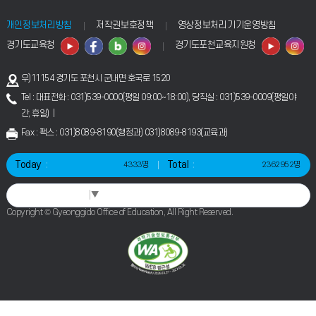
표
입
개인정보처리방침
저작권보호정책
영상정보처리기기운영방침
니
다.
경기도교육청
경기도포천교육지원청
우)11154 경기도 포천시 군내면 호국로 1520
Tel : 대표전화 : 031)539-0000(평일 09:00~18:00), 당직실 : 031)539-0009(평일야
간, 휴일) |
Fax : 팩스 : 031)8089-8190(행정과) 031)8089-8193(교육과)
Today
Total
4333명
2362952명
Select Language
▼
Copyright © Gyeonggido Office of Education, All Right Reserved.