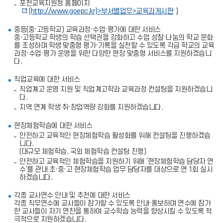
포천교육지원청 홈페이지
를
(http://www.goepc.kr)>
부서별업무
>
교육과게시판
)
포
함
중등(중·고등학교) 교육과정·수업·평가에 대한 서비스
한
중·고등학교 학생의 학습 선택권을 강화하고 수업 성찰·나눔의 학교 문화
표
를 조성하며 학생 맞춤형 평가·기록을 실천할 수 있도록 각급 학교의 교육
입
과정·수업·평가 운영을 위한 다양한 현장 맞춤형 서비스를 지원하겠습니
니
다.
다.
직업교육에 대한 서비스
직업계고 운영 지원 및 직업계고학과 교육과정 컨설팅을 지원하겠습니
다.
지역 연계 학생 취·창업역량 강화를 지원하겠습니다.
현장체험학습에 대한 서비스
안전하고 교육적인 현장체험학습 활성화를 위해 컨설팅을 진행하겠습
니다.
(대규모 체험학습, 국외 체험학습 컨설팅 진행)
안전하고 교육적인 체험학습을 지원하기 위해 ‘현장체험학습 담당자 연
수’를 관내 초·중·고 현장체험학습 업무 담당자를 대상으로 연 1회 실시
하겠습니다.
각종 교사연수 안내 및 추천에 대한 서비스
각종 직무연수에 교사들이 참가할 수 있도록 안내·홍보하며 연수에 참가
한 교사들이 자기 연찬을 통하여 교수학습 능력을 향상시킬 수 있도록 적
극적으로 지원하겠습니다.