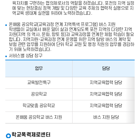
육자치를 구현하는 협의체로서의 역할을 하겠습니다. 포천의 지역 실정
에 맞는 현장중심 정책 개발 및 다양한 교육 주체의 협력적 실행으로 지
역교육 생태계 실현을 위하여 노력하겠습니다.
온배움 공유학교(교육과정 연계 지역특색 프로그램) 버스 지원
학생들이 교실에서 배운 앎이 삶과 연계되도록 포천 지역의 다양한 지역
자원(지역 의 역사, 문화, 향토 등)과 교육과정을 연계한 체험 학습이 필요
합니다. 지역자원-교육과정 연계 운영을 위한 지역 탐방 버스의 계약 및
보험 관련 업무를 지원하여 단위 학교 교원 및 행정 직원의 업무를 경감하
기 위해 노력하겠습니다.
서비스별 상담 창구
업무
담당
업
교육발전특구
지역교육협력 담당
무,
담
공유학교
지역교육협력 담당
당,
전
화
학교맞춤 공유학교
지역교육협력 담당
번
호,
온배움 공유학교 버스 지원
버스 지원 담당
팩
스
번
학교폭력제로센터
호
의