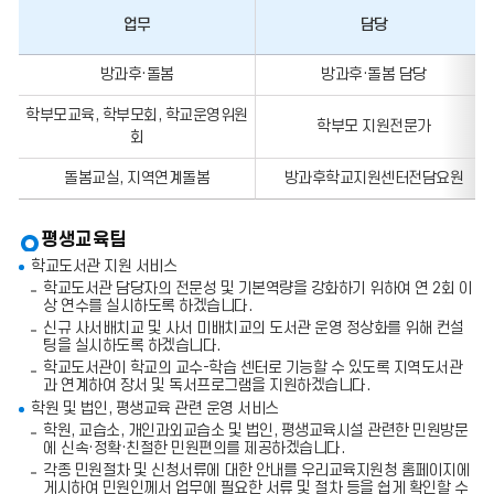
업무
담당
업
방과후·돌봄
방과후·돌봄 담당
무,
담
학부모교육, 학부모회, 학교운영위원
당,
학부모 지원전문가
전
회
화
번
돌봄교실, 지역연계돌봄
방과후학교지원센터전담요원
호,
팩
스
평생교육팀
번
호
학교도서관 지원 서비스
의
학교도서관 담당자의 전문성 및 기본역량을 강화하기 위하여 연 2회 이
정
상 연수를 실시하도록 하겠습니다.
보
신규 사서배치교 및 사서 미배치교의 도서관 운영 정상화를 위해 컨설
를
팅을 실시하도록 하겠습니다.
포
함
학교도서관이 학교의 교수-학습 센터로 기능할 수 있도록 지역도서관
한
과 연계하여 장서 및 독서프로그램을 지원하겠습니다.
표
학원 및 법인, 평생교육 관련 운영 서비스
입
학원, 교습소, 개인과외교습소 및 법인, 평생교육시설 관련한 민원방문
니
에 신속·정확·친절한 민원편의를 제공하겠습니다.
다.
각종 민원절차 및 신청서류에 대한 안내를 우리교육지원청 홈페이지에
게시하여 민원인께서 업무에 필요한 서류 및 절차 등을 쉽게 확인할 수