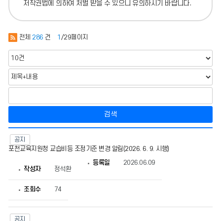
저작권법에 의하여 처벌 받을 수 있으니 유의하시기 바랍니다.
전체
286
건
1
/29페이지
검색
통
합
공지
자
포천교육지원청 교습비등 조정기준 변경 알림(2026. 6. 9. 시행)
료
등록일
2026.06.09
실
작성자
정석환
의
게
시
조회수
74
물
번
호,
제
공지