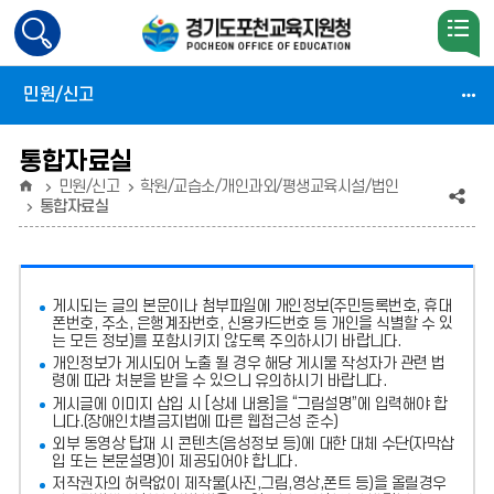
검
색
활
민원/신고
성
화
통합자료실
홈
민원/신고
학원/교습소/개인과외/평생교육시설/법인
공
통합자료실
유
(상
게시되는 글의 본문이나 첨부파일에
개인정보(주민등록번호, 휴대
태
폰번호, 주소, 은행계좌번호, 신용카드번호 등 개인을 식별할 수 있
는 모든 정보)를 포함시키지 않도록 주의
하시기 바랍니다.
:
개인정보가 게시되어 노출 될 경우 해당 게시물 작성자가 관련 법
령에 따라 처분
을 받을 수 있으니 유의하시기 바랍니다.
축
게시글에 이미지 삽입 시 [상세 내용]을 “그림설명”에 입력해야 합
소)
니다.
(장애인차별금지법에 따른 웹접근성 준수)
외부 동영상 탑재 시 콘텐츠(음성정보 등)에 대한 대체 수단(자막삽
입 또는 본문설명)이 제공되어야 합니다.
저작권자의 허락없이 제작물(사진,그림,영상,폰트 등)을 올릴경우