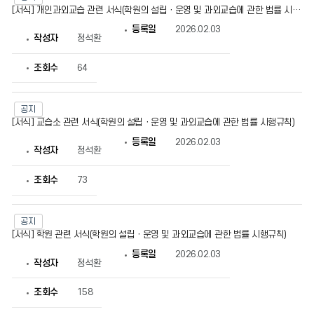
목,
[서식] 개인과외교습 관련 서식(학원의 설립ㆍ운영 및 과외교습에 관한 법률 시행규칙)
작
등록일
2026.02.03
성
작성자
정석환
자,
등
록
조회수
64
일,
조
회
수
공지
정
[서식] 교습소 관련 서식(학원의 설립ㆍ운영 및 과외교습에 관한 법률 시행규칙)
보
를
등록일
2026.02.03
작성자
정석환
확
인
할
조회수
73
수
있
습
니
공지
다.
[서식] 학원 관련 서식(학원의 설립ㆍ운영 및 과외교습에 관한 법률 시행규칙)
등록일
2026.02.03
작성자
정석환
조회수
158