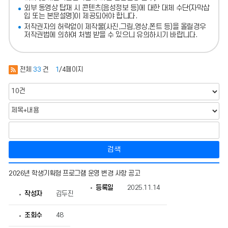
외부 동영상 탑재 시 콘텐츠(음성정보 등)에 대한 대체 수단(자막삽
입 또는 본문설명)이 제공되어야 합니다.
저작권자의 허락없이 제작물(사진,그림,영상,폰트 등)을 올릴경우
저작권법에 의하여 처벌 받을 수 있으니 유의하시기 바랍니다.
전체
33
건
1
/4페이지
검색
지
2026년 학생기획형 프로그램 운영 변경 사항 공고
역
연
등록일
2025.11.14
계
작성자
김두진
교
육
조회수
48
의
게