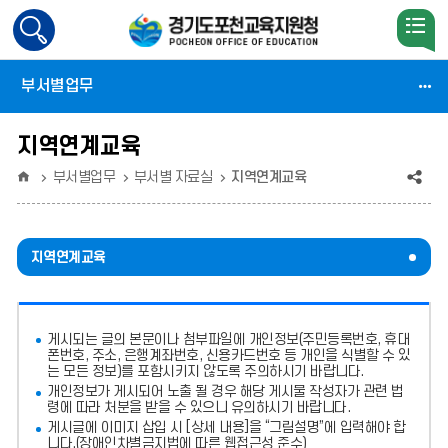
검
색
활
부서별업무
성
화
지역연계교육
홈
공
부서별업무
부서별 자료실
지역연계교육
유
(상
지역연계교육
태
:
게시되는 글의 본문이나 첨부파일에
개인정보(주민등록번호, 휴대
축
폰번호, 주소, 은행계좌번호, 신용카드번호 등 개인을 식별할 수 있
는 모든 정보)를 포함시키지 않도록 주의
하시기 바랍니다.
소)
개인정보가 게시되어 노출 될 경우 해당 게시물 작성자가 관련 법
령에 따라 처분
을 받을 수 있으니 유의하시기 바랍니다.
게시글에 이미지 삽입 시 [상세 내용]을 “그림설명”에 입력해야 합
니다.
(장애인차별금지법에 따른 웹접근성 준수)