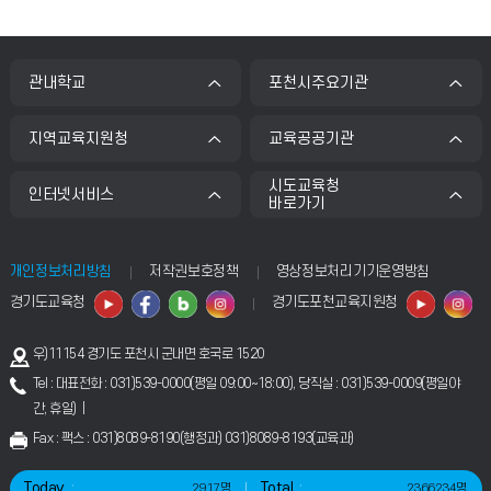
관내학교
포천시주요기관
지역교육지원청
교육공공기관
시도교육청
인터넷서비스
바로가기
개인정보처리방침
저작권보호정책
영상정보처리기기운영방침
경기도교육청
경기도포천교육지원청
우)11154 경기도 포천시 군내면 호국로 1520
Tel : 대표전화 : 031)539-0000(평일 09:00~18:00), 당직실 : 031)539-0009(평일야
간, 휴일) |
Fax : 팩스 : 031)8089-8190(행정과) 031)8089-8193(교육과)
Today
Total
2917명
2366234명