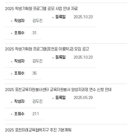
시
물
2025 학생기획형 프로그램 공모 사업 안내 자료
번
호,
등록일
2025.10.23
작성자
김두진
제
목,
작
조회수
31
성
자,
등
2025 학생기획형 프로그램(포천꿈 이룸학교) 모집 공고
록
일,
등록일
2025.10.23
조
작성자
김두진
회
수
정
조회수
35
보
를
확
2025 포천교육자원봉사센터 교육자원봉사 양성자과정 연수 신청 안내
인
할
등록일
2025.05.29
수
작성자
김두진
있
습
조회수
211
니
다.
2025 포천미래교육협력지구 추진 기본계획