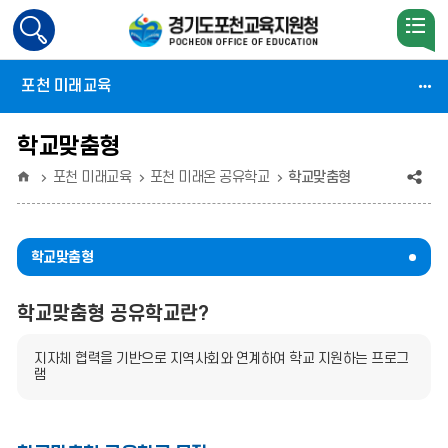
검
색
활
포천 미래교육
성
화
학교맞춤형
홈
공
포천 미래교육
포천 미래온 공유학교
학교맞춤형
유
(상
학교맞춤형
태
학교맞춤형 공유학교란?
:
축
지자체 협력을 기반으로 지역사회와 연계하여 학교 지원하는 프로그
램
소)