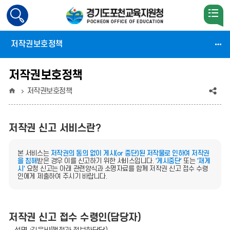
검
색
활
저작권보호정책
성
화
저작권보호정책
홈
공
저작권보호정책
유
(상
저작권 신고 서비스란?
태
본 서비스는
저작권의 동의 없이 게시(or 중단)된 저작물로 인하여 저작권
:
을 침해
받은 경우 이를 신고하기 위한 서비스입니다.
'게시중단'
또는
'재게
시'
요청 신고는 아래 관련양식과 소명자료를 함께 저작권 신고 접수 수령
인에게 제출하여 주시기 바랍니다.
축
소)
저작권 신고 접수 수령인(담당자)