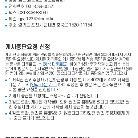
성명 :김은비(행정과 정보화담당)
전화번호 :031-539-0052
팩스 :031-8089-8190
메일 :qpal1234@korea.kr
주소 :경기도 포천시 군내면 호국로 1520 (11154)
게시중단요청 신청
게시된 저작물에 의해 권리를 침해당하였다고 판단되면 해당절차에 따라서 게시
중단을 요청합니다.게시된 저작물의 게시중단(복제·전송 중단)을 요청할 경우에
는 문서를 다운로드
(양식 다운로드)
하여 작성한 후‘저작권 신고 접수 수령
인’에게 방문 또는 전자우편으로 신청합니다.정당한 권리 없이 게시중단을 요청하
면 법에 의해 손해배상의 책임이 있습니다.저작물 게시중단요청 업무처리절차
1.저작권 권리주장자가 문화관광부 지정 별지 제40호에서 44호 서식을
다운로드
(양식 다운로드)
하여 작성한 후 방문 또는 전자우편으로 게
시물 중단 요청을 신청합니다.
2.게시 중단을 요청하는 소명자료 검토가 진행됩니다.
3.검토 결과, 게시된 저작물에 의해 권리를 침해당하였다고 판단되면 권
리 주장자와 게시 기관에 저작물 게시 중단이 통보됩니다.
4.검토 결과, 권리를 침해당하지 않았다고 판단되면 권리 주장자에게 게
시 중단 불가가 통보됩니다.