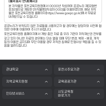
[출처표시 안내(예시)]
본 저작물은 포천교육지원청에서 OOOO년 작성하여 공공누리 제[유형번
호]유형으로 개방한 [저작물명](작성자:OOO)을 이용하였으며, 해당 저작
물은 포천교육지원청 홈페이지(https://www.goepc.go.kr)에서 무료로
내려받으실 수 있습니다.
공공누리가 부착되지 않은 자료들을 사용하고자 할 경우에는 담당자와 사전에 협
의한 이후에 이용하여 주시기 바랍니다.
포천교육지원청 홈페이지에서 개방 중인 자료 중 우리 기관이 저작재산권 전부를
갖고 있지 아니한 자료의 경우에는 단순 열람 외에 무단 변경, 복제‧배포, 개작
등의 이용은 금지되며 무단 이용할 경우 저작권 침해로 민형사상 책임을 질 수 있
음을 알려드립니다.
관내학교
포천시주요기관
지역교육지원청
교육공공기관
시도교육청
인터넷서비스
바로가기